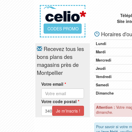
Télép
Site in
CODES PROMO
Horaires d'ou
Lundi
Recevez tous les
Mardi
bons plans des
Mercredi
magasins près de
Jeudi
Montpellier
Vendredi
Votre email
*
Samedi
Dimanche
Votre code postal
*
Attention :
Votre mag
dimanche.
Pour savoir si votre m
un
jour férié
, veuill