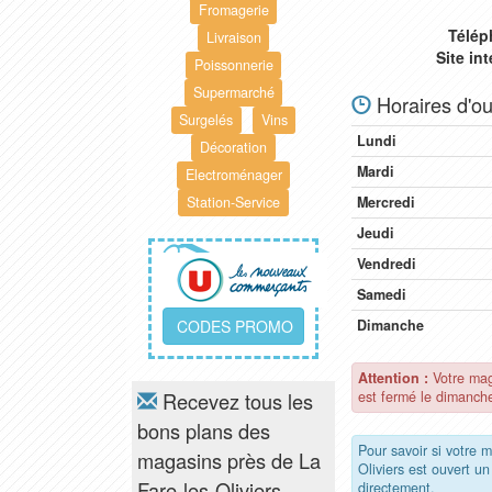
Fromagerie
Télép
Livraison
Site in
Poissonnerie
Supermarché
Horaires d'ou
Surgelés
Vins
Lundi
Décoration
Mardi
Electroménager
Station-Service
Mercredi
Jeudi
Vendredi
Samedi
CODES PROMO
Dimanche
Attention :
Votre mag
Recevez tous les
est fermé le dimanch
bons plans des
Pour savoir si votre 
magasins près de La
Oliviers est ouvert u
Fare-les-Oliviers
directement.