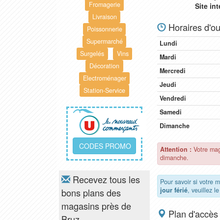
Fromagerie
Site in
Livraison
Horaires d'ou
Poissonnerie
Supermarché
Lundi
Surgelés
Vins
Mardi
Décoration
Mercredi
Electroménager
Jeudi
Station-Service
Vendredi
Samedi
Dimanche
CODES PROMO
Attention :
Votre mag
dimanche.
Recevez tous les
Pour savoir si votre 
jour férié
, veuillez l
bons plans des
magasins près de
Plan d'accès
Bruz