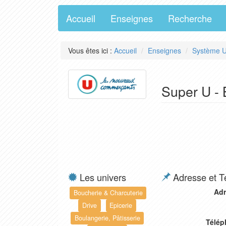
Accueil
Enseignes
Recherche
Vous êtes ici :
Accueil
Enseignes
Système 
Super U - 
Les univers
Adresse et T
Adr
Boucherie & Charcuterie
Drive
Epicerie
Boulangerie, Pâtisserie
Télép