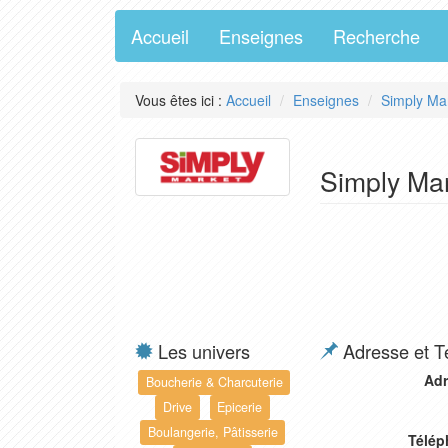
Accueil
Enseignes
Recherche
Vous êtes ici :
Accueil
Enseignes
Simply Ma
Simply Mar
Les univers
Adresse et T
Adr
Boucherie & Charcuterie
Drive
Epicerie
Boulangerie, Pâtisserie
Télép