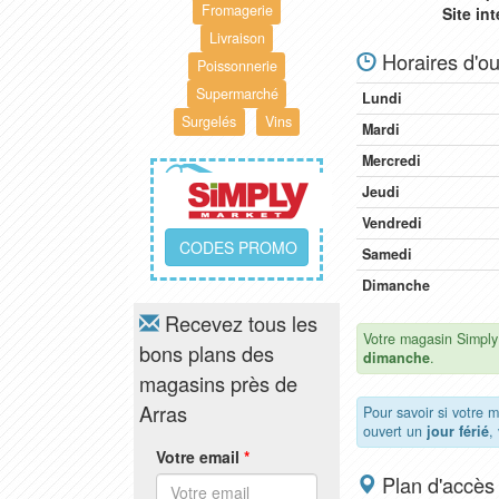
Fromagerie
Site in
Livraison
Horaires d'ou
Poissonnerie
Supermarché
Lundi
Surgelés
Vins
Mardi
Mercredi
Jeudi
Vendredi
CODES PROMO
Samedi
Dimanche
Recevez tous les
Votre magasin Simply
bons plans des
dimanche
.
magasins près de
Arras
Pour savoir si votre 
ouvert un
jour férié
,
Votre email
*
Plan d'accès