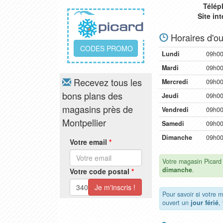
Télép
Site in
Horaires d'ou
CODES PROMO
Lundi
09h00
Mardi
09h00
Recevez tous les
Mercredi
09h00
bons plans des
Jeudi
09h00
magasins près de
Vendredi
09h00
Montpellier
Samedi
09h00
Dimanche
09h00
Votre email
*
Votre magasin Picard
dimanche
.
Votre code postal
*
Pour savoir si votre 
ouvert un
jour férié
,