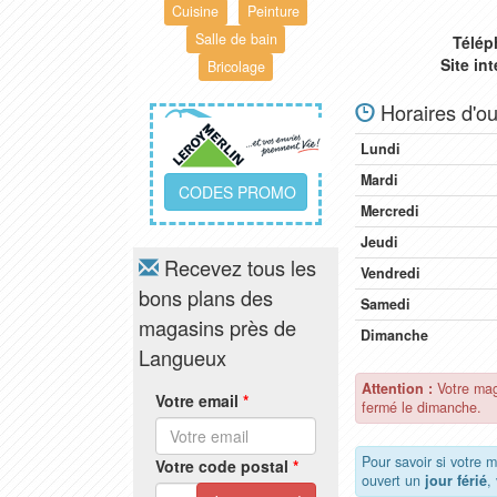
Cuisine
Peinture
Salle de bain
Télép
Site in
Bricolage
Horaires d'ou
Lundi
Mardi
CODES PROMO
Mercredi
Jeudi
Recevez tous les
Vendredi
bons plans des
Samedi
magasins près de
Dimanche
Langueux
Attention :
Votre mag
Votre email
*
fermé le dimanche.
Pour savoir si votre 
Votre code postal
*
ouvert un
jour férié
,