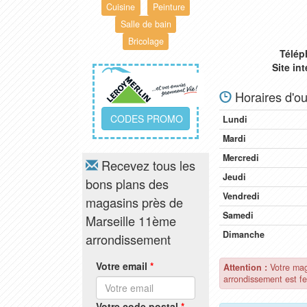
Cuisine
Peinture
Salle de bain
Bricolage
Télép
Site in
Horaires d'ou
CODES PROMO
Lundi
Mardi
Mercredi
Recevez tous les
Jeudi
bons plans des
Vendredi
magasins près de
Samedi
Marseille 11ème
Dimanche
arrondissement
Votre email
*
Attention :
Votre mag
arrondissement est f
Votre code postal
*