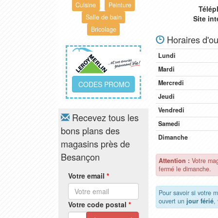
Cuisine
Peinture
Télép
Salle de bain
Site in
Bricolage
Horaires d'ou
Lundi
Mardi
Mercredi
CODES PROMO
Jeudi
Vendredi
Recevez tous les
Samedi
bons plans des
Dimanche
magasins près de
Besançon
Attention :
Votre mag
fermé le dimanche.
Votre email
*
Pour savoir si votre 
ouvert un
jour férié
,
Votre code postal
*