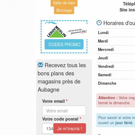
Salle de bain
Télép
Site in
Bricolage
Horaires d'ou
Lundi
Mardi
CODES PROMO
Mercredi
Jeudi
Recevez tous les
Vendredi
bons plans des
Samedi
magasins près de
Dimanche
Aubagne
Attention :
Votre mag
Votre email
*
fermé le dimanche.
Pour savoir si votre 
Votre code postal
*
ouvert un
jour férié
,