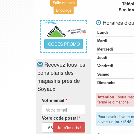
Salle de bain
Télép
Site in
Bricolage
Horaires d'ou
Lundi
Mardi
CODES PROMO
Mercredi
Jeudi
Recevez tous les
Vendredi
bons plans des
Samedi
magasins près de
Dimanche
Soyaux
Attention :
Votre mag
Votre email
*
fermé le dimanche.
Pour savoir si votre 
Votre code postal
*
ouvert un
jour férié
,