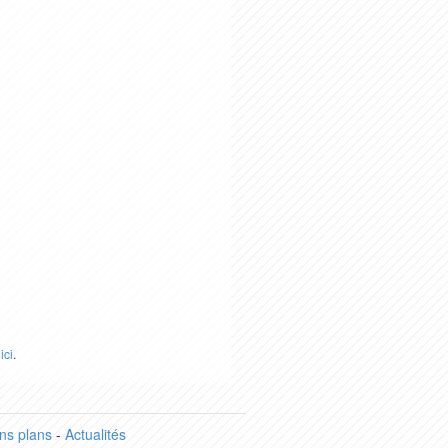
r
ici
.
ns plans
-
Actualités