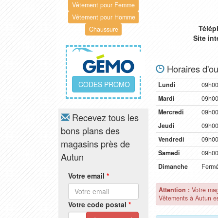
Vêtement pour Femme
Vêtement pour Homme
Télép
Chaussure
Site in
Horaires d'ou
CODES PROMO
Lundi
09h00
Mardi
09h00
Mercredi
09h00
Recevez tous les
Jeudi
09h00
bons plans des
Vendredi
09h00
magasins près de
Samedi
09h00
Autun
Dimanche
Ferm
Votre email
*
Attention :
Votre ma
Vêtements à Autun es
Votre code postal
*