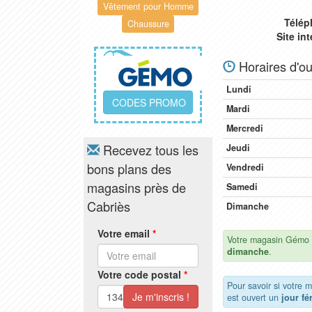
Vêtement pour Homme
Télép
Chaussure
Site in
Horaires d'ou
Lundi
CODES PROMO
Mardi
Mercredi
Recevez tous les
Jeudi
bons plans des
Vendredi
magasins près de
Samedi
Cabriès
Dimanche
Votre email
*
Votre magasin Gémo 
dimanche
.
Votre code postal
*
Pour savoir si votre
est ouvert un
jour fé