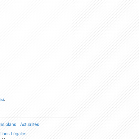
r
ici
.
ns plans
-
Actualités
tions Légales