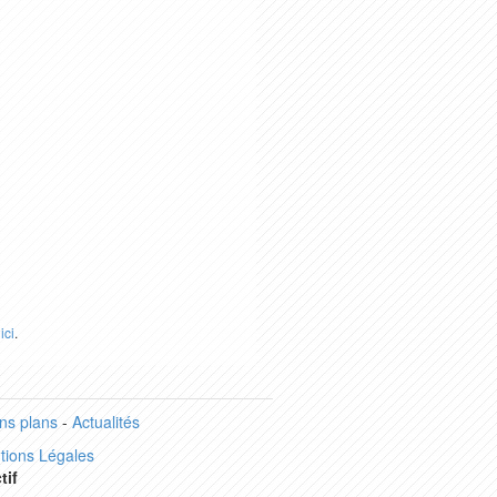
r
ici
.
ns plans
-
Actualités
tions Légales
tif