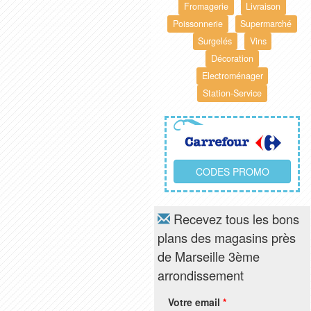
Fromagerie
Livraison
Poissonnerie
Supermarché
Surgelés
Vins
Décoration
Electroménager
Station-Service
CODES PROMO
Recevez tous les bons
plans des magasins près
de Marseille 3ème
arrondissement
Votre email
*