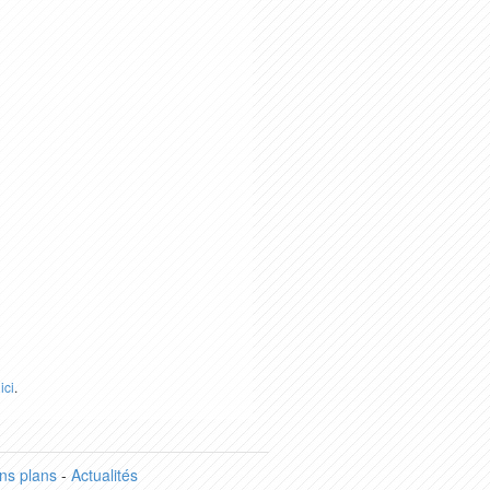
r
ici
.
ns plans
-
Actualités