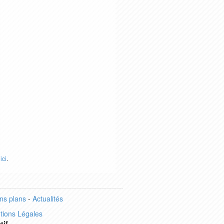
r
ici
.
ns plans
-
Actualités
tions Légales
tif