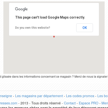
This page can't load Google Maps correctly.
OK
Do you own this website?
st glissée dans les informations concernant ce magasin ? Merci de nous la signale
enseigne
-
Les magasins par département
-
Les codes promos
-
Les bo
dresses.com
- 2013 - Tous droits réservé -
Contact
-
Espace PRO
-
Men
utes les marques citées sont la propriété de leur déposant respec