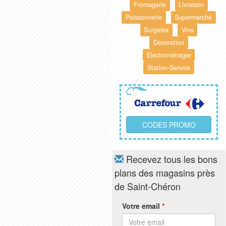
Fromagerie
Livraison
Poissonnerie
Supermarché
Surgelés
Vins
Décoration
Electroménager
Station-Service
CODES PROMO
Recevez tous les bons
plans des magasins près
de Saint-Chéron
Votre email
*