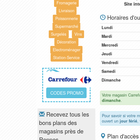
Fromagerie
Site in
Livraison
Horaires d'ou
Poissonnerie
Supermarché
Lundi
Surgelés
Vins
Mardi
Décoration
Mercredi
Electroménager
Jeudi
Station-Service
Vendredi
Samedi
Dimanche
CODES PROMO
Votre magasin Carref
dimanche
.
Recevez tous les
Pour savoir si votre 
ouvert un
jour férié
,
bons plans des
magasins près de
Plan d'accès
Rennes