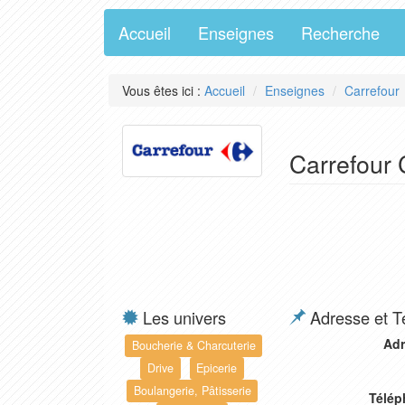
Accueil
Enseignes
Recherche
Vous êtes ici :
Accueil
Enseignes
Carrefour
Carrefour 
Les univers
Adresse et T
Adr
Boucherie & Charcuterie
Drive
Epicerie
Boulangerie, Pâtisserie
Télép