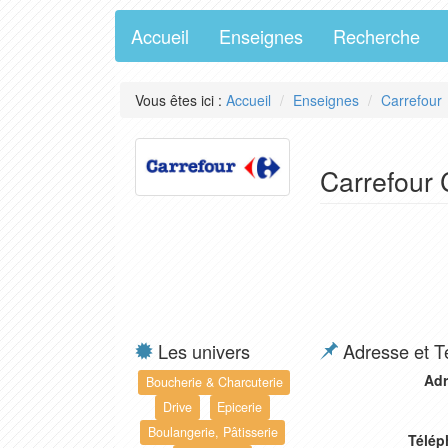
Accueil
Enseignes
Recherche
Vous êtes ici :
Accueil
Enseignes
Carrefour
Carrefour 
Les univers
Adresse et T
Adr
Boucherie & Charcuterie
Drive
Epicerie
Boulangerie, Pâtisserie
Télép