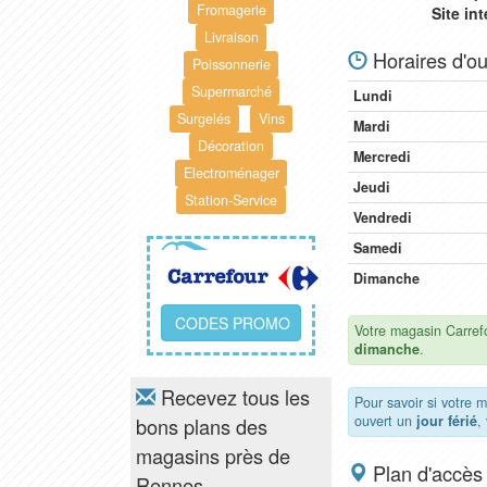
Fromagerie
Site in
Livraison
Horaires d'ou
Poissonnerie
Supermarché
Lundi
Surgelés
Vins
Mardi
Décoration
Mercredi
Electroménager
Jeudi
Station-Service
Vendredi
Samedi
Dimanche
CODES PROMO
Votre magasin Carref
dimanche
.
Recevez tous les
Pour savoir si votre 
ouvert un
jour férié
,
bons plans des
magasins près de
Plan d'accès
Rennes