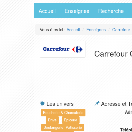
Accueil
Enseignes
Recherche
Vous êtes ici :
Accueil
Enseignes
Carrefour
Carrefour C
Les univers
Adresse et T
Adr
Boucherie & Charcuterie
Drive
Epicerie
Boulangerie, Pâtisserie
Télép