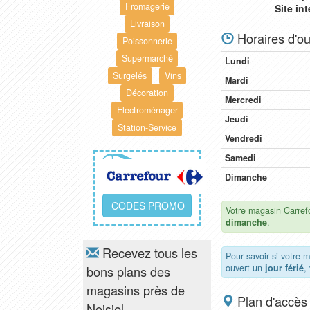
Fromagerie
Site in
Livraison
Horaires d'ou
Poissonnerie
Supermarché
Lundi
Surgelés
Vins
Mardi
Décoration
Mercredi
Electroménager
Jeudi
Station-Service
Vendredi
Samedi
Dimanche
CODES PROMO
Votre magasin Carrefo
dimanche
.
Recevez tous les
Pour savoir si votre m
ouvert un
jour férié
,
bons plans des
magasins près de
Plan d'accès
Noisiel