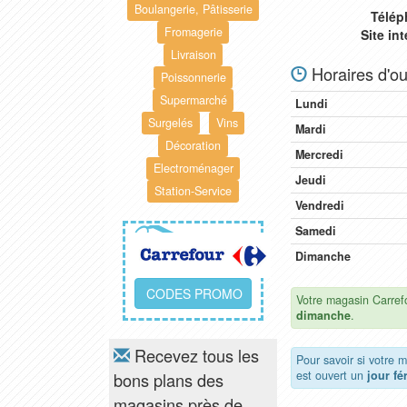
Boulangerie, Pâtisserie
Télép
Fromagerie
Site in
Livraison
Horaires d'ou
Poissonnerie
Supermarché
Lundi
Surgelés
Vins
Mardi
Décoration
Mercredi
Electroménager
Jeudi
Station-Service
Vendredi
Samedi
Dimanche
CODES PROMO
Votre magasin Carrefo
dimanche
.
Recevez tous les
Pour savoir si votre 
est ouvert un
jour fé
bons plans des
magasins près de