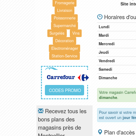
Fromagerie
Site in
Livraison
Horaires d'ou
Poissonnerie
Supermarché
Lundi
Surgelés
Vins
Mardi
Décoration
Mercredi
Electroménager
Jeudi
Station-Service
Vendredi
Samedi
Dimanche
CODES PROMO
Votre magasin Carrefo
dimanche
.
Recevez tous les
Pour savoir si votre 
est ouvert un
jour fé
bons plans des
magasins près de
Plan d'accès
Montpellier