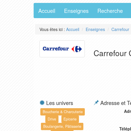
Accueil
Enseignes
Recherche
Vous êtes ici :
Accueil
Enseignes
Carrefour
Carrefour 
Les univers
Adresse et T
Adr
Boucherie & Charcuterie
Drive
Epicerie
Boulangerie, Pâtisserie
Télép