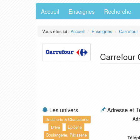
Accueil
Enseignes
Recherche
Vous êtes ici :
Accueil
Enseignes
Carrefour
Carrefour C
Les univers
Adresse et T
Adr
Boucherie & Charcuterie
Drive
Epicerie
Boulangerie, Pâtisserie
Télép