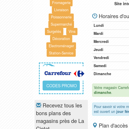
Fromagerie
Site in
Livraison
Horaires d'ou
Poissonnerie
Supermarché
Lundi
Surgelés
Vins
Mardi
Décoration
Mercredi
Electroménager
Jeudi
Station-Service
Vendredi
Samedi
Dimanche
CODES PROMO
Votre magasin Carrefo
dimanche
.
Recevez tous les
Pour savoir si votre 
est ouvert un
jour fé
bons plans des
magasins près de La
Plan d'accès
Ciotat