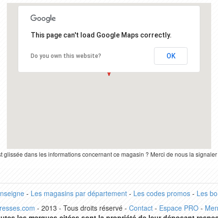
This page can't load Google Maps correctly.
OK
Do you own this website?
st glissée dans les informations concernant ce magasin ? Merci de nous la signale
enseigne
-
Les magasins par département
-
Les codes promos
-
Les bo
dresses.com
- 2013 - Tous droits réservé -
Contact
-
Espace PRO
-
Men
utes les marques citées sont la propriété de leur déposant respec