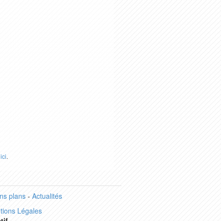
r
ici
.
ns plans
-
Actualités
tions Légales
tif