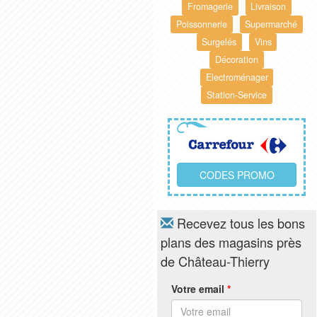
Fromagerie
Livraison
Poissonnerie
Supermarché
Surgelés
Vins
Décoration
Electroménager
Station-Service
CODES PROMO
Recevez tous les bons
plans des magasins près
de Château-Thierry
Votre email
*