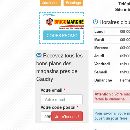
Jardinerie
Bricolage
Télép
Site in
Horaires d'ou
Lundi
09h00
CODES PROMO
Mardi
09h00
Mercredi
09h00
Recevez tous les
Jeudi
09h00
bons plans des
Vendredi
09h00
magasins près de
Samedi
09h00
Caudry
Dimanche
Ferm
Votre email
*
Attention :
Votre ma
fermé le dimanche.
Votre code postal
*
Pour savoir si votre
ouvert un
jour férié
,