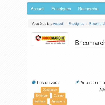
Accueil
Enseignes
Recherche
Vous êtes ici :
Accueil
Enseignes
Bricomarc
Bricomarc
Les univers
Adresse et T
Adr
Décoration
Extérieur
Cuisine
Peinture
Animalerie