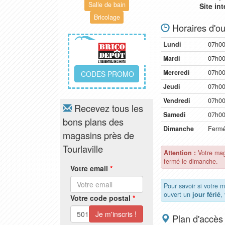
Salle de bain
Site in
Bricolage
Horaires d'ou
Lundi
07h00
Mardi
07h00
Mercredi
07h00
CODES PROMO
Jeudi
07h00
Vendredi
07h00
Recevez tous les
Samedi
07h00
bons plans des
Dimanche
Ferm
magasins près de
Tourlaville
Attention :
Votre mag
fermé le dimanche.
Votre email
*
Pour savoir si votre 
ouvert un
jour férié
,
Votre code postal
*
Plan d'accès