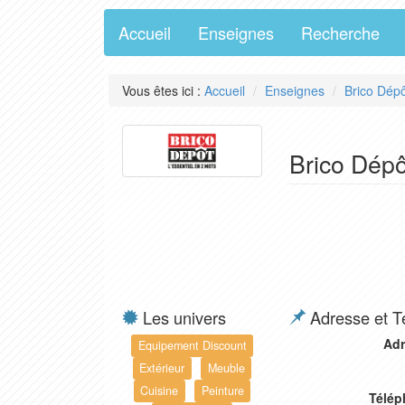
Accueil
Enseignes
Recherche
Vous êtes ici :
Accueil
Enseignes
Brico Dép
Brico Dépôt
Les univers
Adresse et T
Adr
Equipement Discount
Extérieur
Meuble
Cuisine
Peinture
Télép