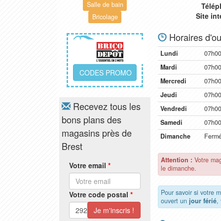
Salle de bain
Télép
Site in
Bricolage
Horaires d'ou
Lundi
07h00
Mardi
07h00
CODES PROMO
Mercredi
07h00
Jeudi
07h00
Recevez tous les
Vendredi
07h00
bons plans des
Samedi
07h00
magasins près de
Dimanche
Ferm
Brest
Attention :
Votre mag
Votre email
*
le dimanche.
Pour savoir si votre 
Votre code postal
*
ouvert un
jour férié
,