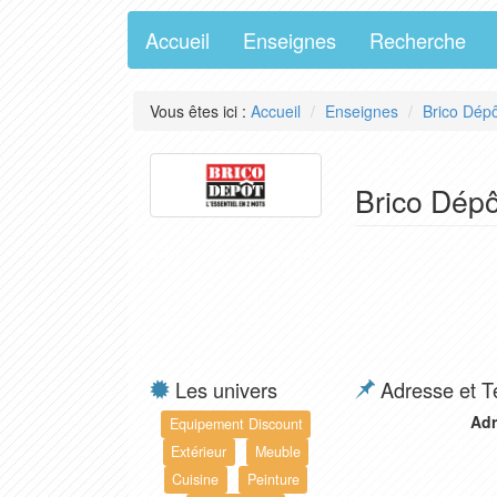
Accueil
Enseignes
Recherche
Vous êtes ici :
Accueil
Enseignes
Brico Dép
Brico Dépô
Les univers
Adresse et T
Adr
Equipement Discount
Extérieur
Meuble
Cuisine
Peinture