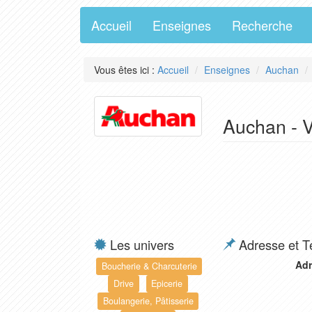
Accueil
Enseignes
Recherche
Vous êtes ici :
Accueil
Enseignes
Auchan
Auchan - V
Les univers
Adresse et T
Adr
Boucherie & Charcuterie
Drive
Epicerie
Boulangerie, Pâtisserie