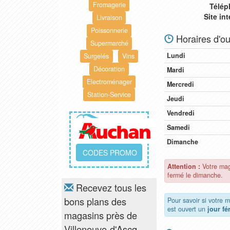
Fromagerie
Télép
Site in
Livraison
Poissonnerie
Horaires d'ou
Supermarché
Lundi
Surgelés
Vins
Décoration
Mardi
Electroménager
Mercredi
Station-Service
Jeudi
Vendredi
Samedi
Dimanche
CODES PROMO
Attention :
Votre mag
fermé le dimanche.
Recevez tous les
bons plans des
Pour savoir si votre 
est ouvert un
jour fé
magasins près de
Villeneuve-d'Ascq