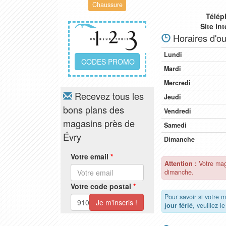
Chaussure
Télép
Site in
Horaires d'ou
Lundi
CODES PROMO
Mardi
Mercredi
Recevez tous les
Jeudi
bons plans des
Vendredi
magasins près de
Samedi
Évry
Dimanche
Votre email
*
Attention :
Votre mag
dimanche.
Votre code postal
*
Pour savoir si votre 
jour férié
, veuillez l